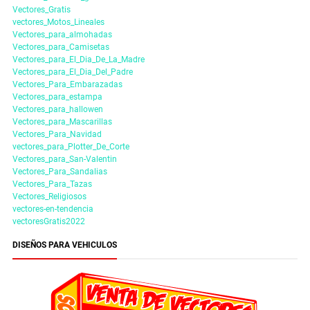
Vectores_Gratis
vectores_Motos_Lineales
Vectores_para_almohadas
Vectores_para_Camisetas
Vectores_para_El_Dia_De_La_Madre
Vectores_para_El_Dia_Del_Padre
Vectores_Para_Embarazadas
Vectores_para_estampa
Vectores_para_hallowen
Vectores_para_Mascarillas
Vectores_Para_Navidad
vectores_para_Plotter_De_Corte
Vectores_para_San-Valentin
Vectores_Para_Sandalias
Vectores_Para_Tazas
Vectores_Religiosos
vectores-en-tendencia
vectoresGratis2022
DISEÑOS PARA VEHICULOS