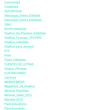
Comunidad
CorelDraw
DEPORTIVAS
Descargas_Extras_Editable
Descargas_Extras_Editables
DINO
DinoProfesiones
Diseños_De_Playeras_Editables
Diseños_Formato_JPG-PNG
Diseños_infantiles
Diseños_para_lanyard
DTF
Flork
Flyers_Editables
FUENTES_DE_LETRAS
Grupos_Oficiales
ILUSTRACIONES
Laminas
MARIOS-BROSS
MegaPack_De_Diseños
Mockup_Plantillas
Mundial_Qatar_2022
Mundial-2026
Pack-Educativos
Pack-Escolares