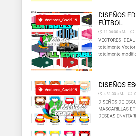
DISEÑOS ED
Vectores_Covid-19
FÚTBOL
11:06:00 A.m.
VECTORES IDEAL 
totalmente Vector
totalmente modifi
DISEÑOS ES
Vectores_Covid-19
4:31:00 P.m.
DISEÑOS DE ESCU
MASCARILLAS ETC
DESEAS ENVITARM