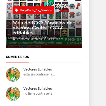
MegaPack_De_Diseños
Mas de 100 Modelos de
diseños Gratis 100%
editables
Vectores Editables
4:49:00 p.m.
COMENTARIOS
Vectores Editables
esta sin contraseña...
Vectores Editables
no tiene contraseña...