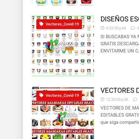
DISEÑOS ES
Vectores_Covid-19
4:22:00 P.m.
SI BUSCABAS YA
GRATIS DESCARGA
ENVITARME UN CA
VECTORES D
Vectores_Covid-19
12:35:00 P.m.
VECTORES DE MA
EDITABLES GRATIS 2
que siga compart