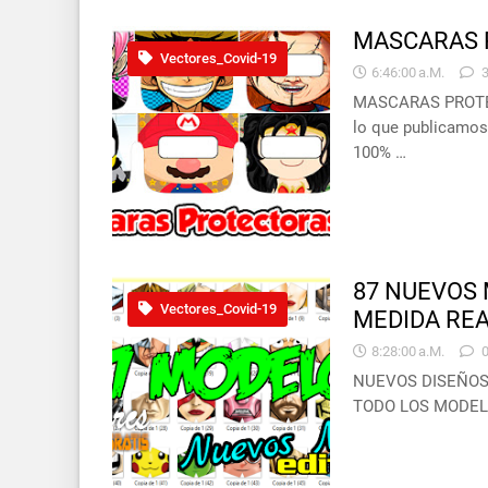
MASCARAS 
Vectores_Covid-19
6:46:00 A.m.
MASCARAS PROTECT
lo que publicamo
100% …
87 NUEVOS 
Vectores_Covid-19
MEDIDA RE
8:28:00 A.m.
NUEVOS DISEÑOS
TODO LOS MODELO