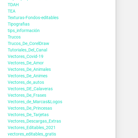
TDAH
TEA
Texturas-Fondos-editables
Tipografias
tips_información
Trucos
Trucos_De_CorelDraw
Tutoriales_Del_Canal
Vectores_Covid-19
Vectores_De_Amor
Vectores_De_Animales
Vectores_De_Animes
Vectores_de_autos
Vectores_DE_Calaveras
Vectores_De_Frases
Vectores_de_Marcas&Logos
Vectores_De_Princesas
Vectores_De_Tarjetas
Vectores_Descargas_Extras
Vectores_Editables_2021
vectores_editables_gratis