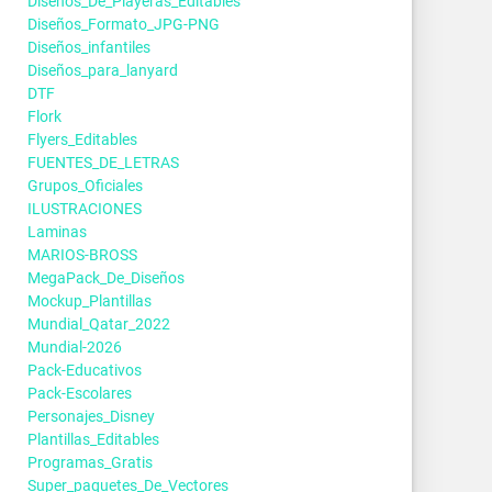
Diseños_De_Playeras_Editables
Diseños_Formato_JPG-PNG
Diseños_infantiles
Diseños_para_lanyard
DTF
Flork
Flyers_Editables
FUENTES_DE_LETRAS
Grupos_Oficiales
ILUSTRACIONES
Laminas
MARIOS-BROSS
MegaPack_De_Diseños
Mockup_Plantillas
Mundial_Qatar_2022
Mundial-2026
Pack-Educativos
Pack-Escolares
Personajes_Disney
Plantillas_Editables
Programas_Gratis
Super_paquetes_De_Vectores