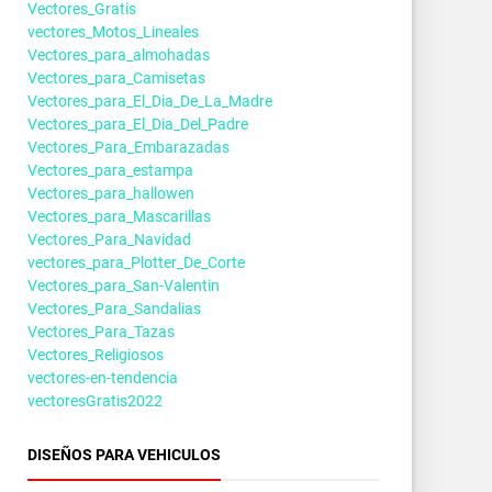
Vectores_Gratis
vectores_Motos_Lineales
Vectores_para_almohadas
Vectores_para_Camisetas
Vectores_para_El_Dia_De_La_Madre
Vectores_para_El_Dia_Del_Padre
Vectores_Para_Embarazadas
Vectores_para_estampa
Vectores_para_hallowen
Vectores_para_Mascarillas
Vectores_Para_Navidad
vectores_para_Plotter_De_Corte
Vectores_para_San-Valentin
Vectores_Para_Sandalias
Vectores_Para_Tazas
Vectores_Religiosos
vectores-en-tendencia
vectoresGratis2022
DISEÑOS PARA VEHICULOS