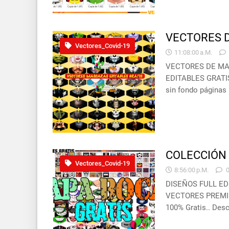
VECTORES D
Vectores_Covid-19
11:08:00 A.m.
VECTORES DE MA
EDITABLES GRATIS 
sin fondo páginas
COLECCIÓN 
Vectores_Covid-19
8:56:00 P.m.
DISEÑOS FULL ED
VECTORES PREMIUM
100% Gratis.. Des