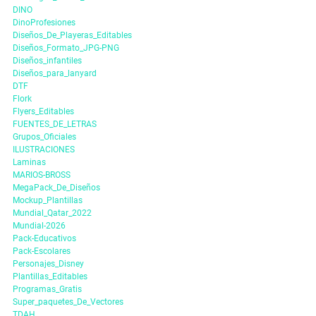
DINO
DinoProfesiones
Diseños_De_Playeras_Editables
Diseños_Formato_JPG-PNG
Diseños_infantiles
Diseños_para_lanyard
DTF
Flork
Flyers_Editables
FUENTES_DE_LETRAS
Grupos_Oficiales
ILUSTRACIONES
Laminas
MARIOS-BROSS
MegaPack_De_Diseños
Mockup_Plantillas
Mundial_Qatar_2022
Mundial-2026
Pack-Educativos
Pack-Escolares
Personajes_Disney
Plantillas_Editables
Programas_Gratis
Super_paquetes_De_Vectores
TDAH