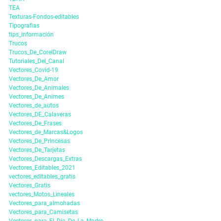
TEA
Texturas-Fondos-editables
Tipografias
tips_información
Trucos
Trucos_De_CorelDraw
Tutoriales_Del_Canal
Vectores_Covid-19
Vectores_De_Amor
Vectores_De_Animales
Vectores_De_Animes
Vectores_de_autos
Vectores_DE_Calaveras
Vectores_De_Frases
Vectores_de_Marcas&Logos
Vectores_De_Princesas
Vectores_De_Tarjetas
Vectores_Descargas_Extras
Vectores_Editables_2021
vectores_editables_gratis
Vectores_Gratis
vectores_Motos_Lineales
Vectores_para_almohadas
Vectores_para_Camisetas
Vectores_para_El_Dia_De_La_Madre