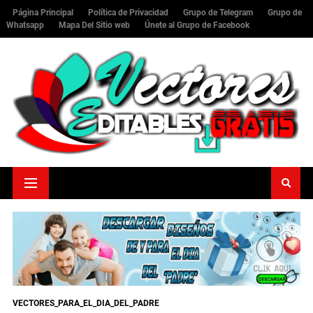
Página Principal
Política de Privacidad
Grupo de Telegram
Grupo de
Whatsapp
Mapa Del Sitio web
Únete al Grupo de Facebook
VECTORES_PARA_EL_DIA_DEL_PADRE