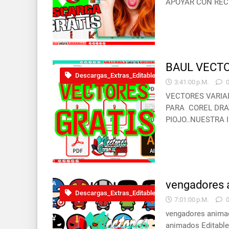
APOYAR CON RECU
BAUL VECTO
Descargas_Extras_Editable
3:41:00 P.m.
VECTORES VARIA
PARA COREL DRAW 
PIOJO..NUESTRA 
vengadores a
Descargas_Extras_Editable
7:01:00 P.m.
vengadores anima
animados Editable