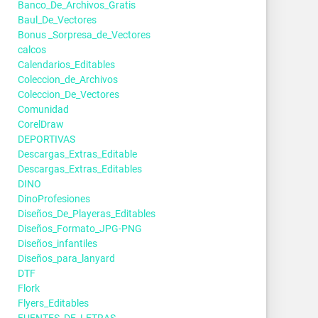
Banco_De_Archivos_Gratis
Baul_De_Vectores
Bonus _Sorpresa_de_Vectores
calcos
Calendarios_Editables
Coleccion_de_Archivos
Coleccion_De_Vectores
Comunidad
CorelDraw
DEPORTIVAS
Descargas_Extras_Editable
Descargas_Extras_Editables
DINO
DinoProfesiones
Diseños_De_Playeras_Editables
Diseños_Formato_JPG-PNG
Diseños_infantiles
Diseños_para_lanyard
DTF
Flork
Flyers_Editables
FUENTES_DE_LETRAS