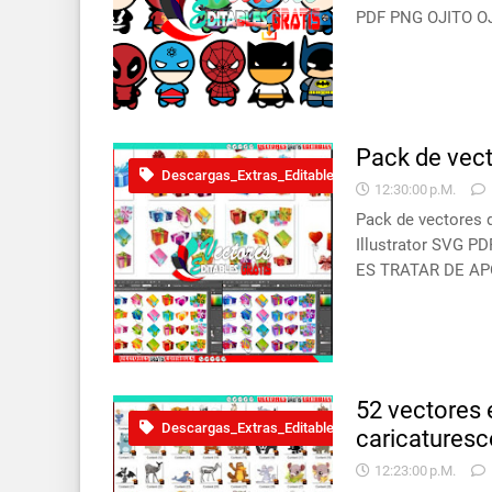
PDF PNG OJITO OJ
Pack de vect
Descargas_Extras_Editable
12:30:00 P.m.
Pack de vectores d
Illustrator SVG 
ES TRATAR DE A
52 vectores 
Descargas_Extras_Editable
caricaturesc
12:23:00 P.m.