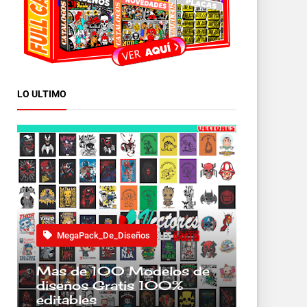
LO ULTIMO
MegaPack_De_Diseños
Mas de 100 Modelos de
diseños Gratis 100%
editables