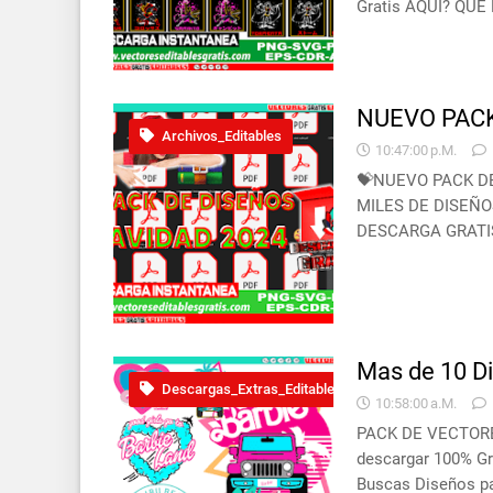
Gratis AQUI? QU
NUEVO PACK
Archivos_Editables
10:47:00 P.m.
💝NUEVO PACK DE
MILES DE DISEÑO
DESCARGA GRATI
Mas de 10 Di
Descargas_Extras_Editable
10:58:00 A.m.
PACK DE VECTORES
descargar 100% Gr
Buscas Diseños p