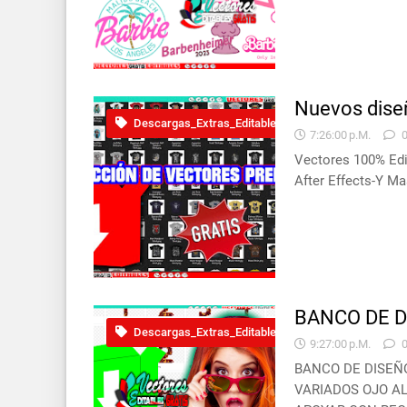
Nuevos diseñ
Descargas_Extras_Editable
7:26:00 P.m.
Vectores 100% Edit
After Effects-Y Ma
BANCO DE D
Descargas_Extras_Editable
9:27:00 P.m.
BANCO DE DISEÑ
VARIADOS OJO AL