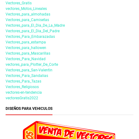
Vectores_Gratis
vectores_Motos_Lineales
Vectores_para_almohadas
Vectores_para_Camisetas
Vectores_para_El_Dia_De_La_Madre
Vectores_para_El_Dia_Del_Padre
Vectores_Para_Embarazadas
Vectores_para_estampa
Vectores_para_hallowen
Vectores_para_Mascarillas
Vectores_Para_Navidad
vectores_para_Plotter_De_Corte
Vectores_para_San-Valentin
Vectores_Para_Sandalias
Vectores_Para_Tazas
Vectores_Religiosos
vectores-en-tendencia
vectoresGratis2022
DISEÑOS PARA VEHICULOS