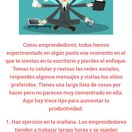
Como emprendedores, todos hemos
experimentado en algún punto ese momento en el
que te sientas en tu escritorio y pierdes el enfoque.
Tomas tu celular y revisas las redes sociales,
respondes algunos mensajes y visitas tus sitios
preferidos. Tienes una larga lista de cosas por
hacer pero no pareces muy concentrado en ella.
Aquí hay trece tips para aumentar tu
productividad:
1. Haz ejercicio en la mañana. Los emprendedores
tienden a trabajar largas horas y se quedan