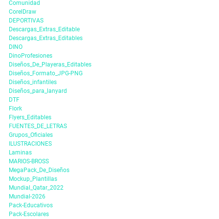
Comunidad
CorelDraw
DEPORTIVAS
Descargas_Extras_Editable
Descargas_Extras_Editables
DINO
DinoProfesiones
Diseños_De_Playeras_Editables
Diseños_Formato_JPG-PNG
Diseños_infantiles
Diseños_para_lanyard
DTF
Flork
Flyers_Editables
FUENTES_DE_LETRAS
Grupos_Oficiales
ILUSTRACIONES
Laminas
MARIOS-BROSS
MegaPack_De_Diseños
Mockup_Plantillas
Mundial_Qatar_2022
Mundial-2026
Pack-Educativos
Pack-Escolares