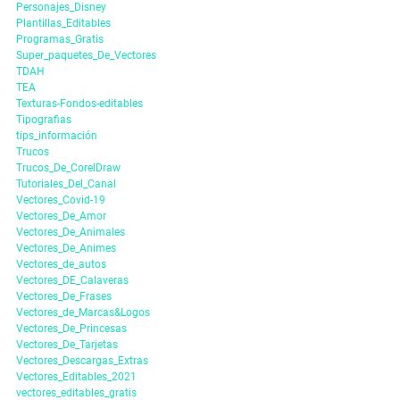
Personajes_Disney
Plantillas_Editables
Programas_Gratis
Super_paquetes_De_Vectores
TDAH
TEA
Texturas-Fondos-editables
Tipografias
tips_información
Trucos
Trucos_De_CorelDraw
Tutoriales_Del_Canal
Vectores_Covid-19
Vectores_De_Amor
Vectores_De_Animales
Vectores_De_Animes
Vectores_de_autos
Vectores_DE_Calaveras
Vectores_De_Frases
Vectores_de_Marcas&Logos
Vectores_De_Princesas
Vectores_De_Tarjetas
Vectores_Descargas_Extras
Vectores_Editables_2021
vectores_editables_gratis