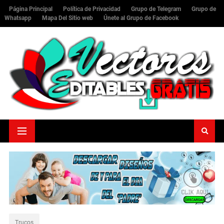
Página Principal
Política de Privacidad
Grupo de Telegram
Grupo de
Whatsapp
Mapa Del Sitio web
Únete al Grupo de Facebook
Trucos