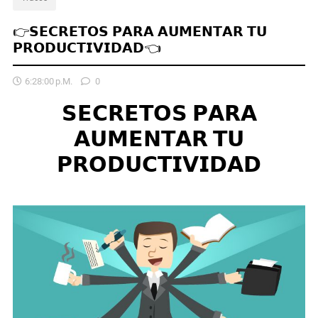
👉𝗦𝗘𝗖𝗥𝗘𝗧𝗢𝗦 𝗣𝗔𝗥𝗔 𝗔𝗨𝗠𝗘𝗡𝗧𝗔𝗥 𝗧𝗨
𝗣𝗥𝗢𝗗𝗨𝗖𝗧𝗜𝗩𝗜𝗗𝗔𝗗👈
6:28:00 P.m.
0
𝗦𝗘𝗖𝗥𝗘𝗧𝗢𝗦 𝗣𝗔𝗥𝗔
𝗔𝗨𝗠𝗘𝗡𝗧𝗔𝗥 𝗧𝗨
𝗣𝗥𝗢𝗗𝗨𝗖𝗧𝗜𝗩𝗜𝗗𝗔𝗗