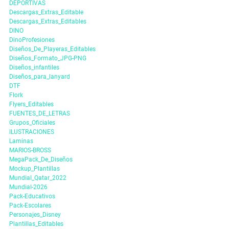
DEPORTIVAS
Descargas_Extras_Editable
Descargas_Extras_Editables
DINO
DinoProfesiones
Diseños_De_Playeras_Editables
Diseños_Formato_JPG-PNG
Diseños_infantiles
Diseños_para_lanyard
DTF
Flork
Flyers_Editables
FUENTES_DE_LETRAS
Grupos_Oficiales
ILUSTRACIONES
Laminas
MARIOS-BROSS
MegaPack_De_Diseños
Mockup_Plantillas
Mundial_Qatar_2022
Mundial-2026
Pack-Educativos
Pack-Escolares
Personajes_Disney
Plantillas_Editables