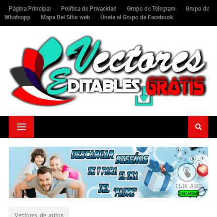
Página Principal
Política de Privacidad
Grupo de Telegram
Grupo de
Whatsapp
Mapa Del Sitio web
Únete al Grupo de Facebook
Vectores_de_autos