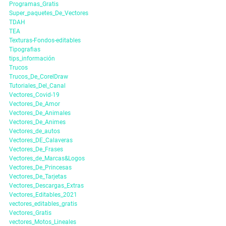
Programas_Gratis
Super_paquetes_De_Vectores
TDAH
TEA
Texturas-Fondos-editables
Tipografias
tips_información
Trucos
Trucos_De_CorelDraw
Tutoriales_Del_Canal
Vectores_Covid-19
Vectores_De_Amor
Vectores_De_Animales
Vectores_De_Animes
Vectores_de_autos
Vectores_DE_Calaveras
Vectores_De_Frases
Vectores_de_Marcas&Logos
Vectores_De_Princesas
Vectores_De_Tarjetas
Vectores_Descargas_Extras
Vectores_Editables_2021
vectores_editables_gratis
Vectores_Gratis
vectores_Motos_Lineales