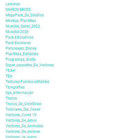
Laminas
MARIOS-BROSS
MegaPack_De_Diseños
Mockup_Plantillas
Mundial_Qatar_2022
Mundial-2026
Pack-Educativos
Pack-Escolares
Personajes_Disney
Plantillas_Editables
Programas_Gratis
Super_paquetes_De_Vectores
TDAH
TEA
Texturas-Fondos-editables
Tipografias
tips_información
Trucos
Trucos_De_CorelDraw
Tutoriales_Del_Canal
Vectores_Covid-19
Vectores_De_Amor
Vectores_De_Animales
Vectores_De_Animes
Vectores_de_autos