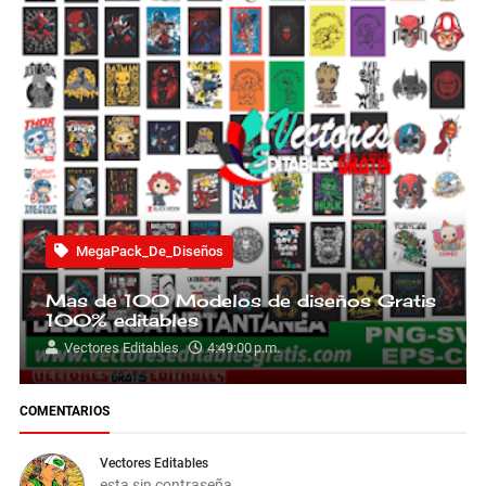
MegaPack_De_Diseños
Mas de 100 Modelos de diseños Gratis
100% editables
Vectores Editables
4:49:00 p.m.
COMENTARIOS
Vectores Editables
esta sin contraseña...