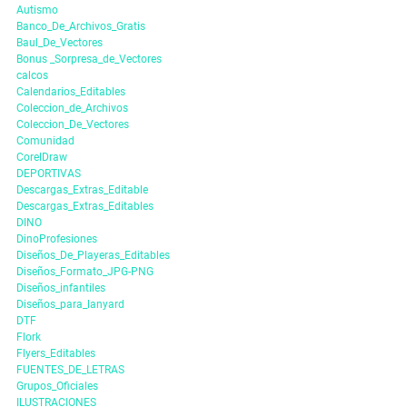
Autismo
Banco_De_Archivos_Gratis
Baul_De_Vectores
Bonus _Sorpresa_de_Vectores
calcos
Calendarios_Editables
Coleccion_de_Archivos
Coleccion_De_Vectores
Comunidad
CorelDraw
DEPORTIVAS
Descargas_Extras_Editable
Descargas_Extras_Editables
DINO
DinoProfesiones
Diseños_De_Playeras_Editables
Diseños_Formato_JPG-PNG
Diseños_infantiles
Diseños_para_lanyard
DTF
Flork
Flyers_Editables
FUENTES_DE_LETRAS
Grupos_Oficiales
ILUSTRACIONES