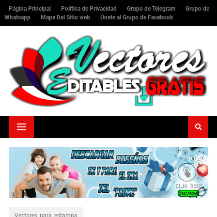
Página Principal
Política de Privacidad
Grupo de Telegram
Grupo de
Whatsapp
Mapa Del Sitio web
Únete al Grupo de Facebook
Vectores_para_estampa