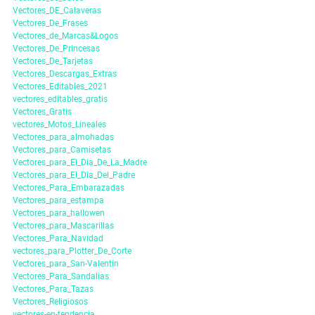
Vectores_DE_Calaveras
Vectores_De_Frases
Vectores_de_Marcas&Logos
Vectores_De_Princesas
Vectores_De_Tarjetas
Vectores_Descargas_Extras
Vectores_Editables_2021
vectores_editables_gratis
Vectores_Gratis
vectores_Motos_Lineales
Vectores_para_almohadas
Vectores_para_Camisetas
Vectores_para_El_Dia_De_La_Madre
Vectores_para_El_Dia_Del_Padre
Vectores_Para_Embarazadas
Vectores_para_estampa
Vectores_para_hallowen
Vectores_para_Mascarillas
Vectores_Para_Navidad
vectores_para_Plotter_De_Corte
Vectores_para_San-Valentin
Vectores_Para_Sandalias
Vectores_Para_Tazas
Vectores_Religiosos
vectores-en-tendencia