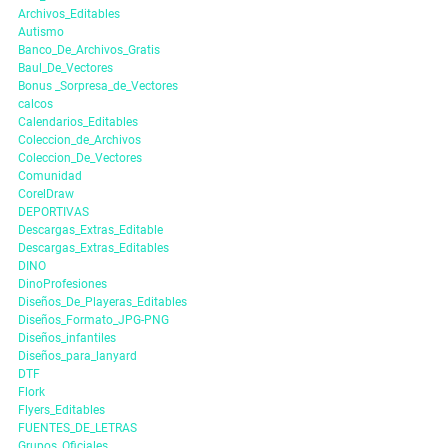
Archivos_Editables
Autismo
Banco_De_Archivos_Gratis
Baul_De_Vectores
Bonus _Sorpresa_de_Vectores
calcos
Calendarios_Editables
Coleccion_de_Archivos
Coleccion_De_Vectores
Comunidad
CorelDraw
DEPORTIVAS
Descargas_Extras_Editable
Descargas_Extras_Editables
DINO
DinoProfesiones
Diseños_De_Playeras_Editables
Diseños_Formato_JPG-PNG
Diseños_infantiles
Diseños_para_lanyard
DTF
Flork
Flyers_Editables
FUENTES_DE_LETRAS
Grupos_Oficiales