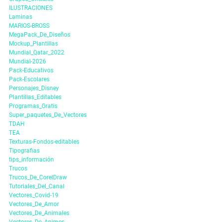
ILUSTRACIONES
Laminas
MARIOS-BROSS
MegaPack_De_Diseños
Mockup_Plantillas
Mundial_Qatar_2022
Mundial-2026
Pack-Educativos
Pack-Escolares
Personajes_Disney
Plantillas_Editables
Programas_Gratis
Super_paquetes_De_Vectores
TDAH
TEA
Texturas-Fondos-editables
Tipografias
tips_información
Trucos
Trucos_De_CorelDraw
Tutoriales_Del_Canal
Vectores_Covid-19
Vectores_De_Amor
Vectores_De_Animales