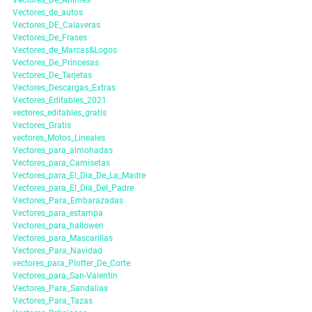
Vectores_De_Animes
Vectores_de_autos
Vectores_DE_Calaveras
Vectores_De_Frases
Vectores_de_Marcas&Logos
Vectores_De_Princesas
Vectores_De_Tarjetas
Vectores_Descargas_Extras
Vectores_Editables_2021
vectores_editables_gratis
Vectores_Gratis
vectores_Motos_Lineales
Vectores_para_almohadas
Vectores_para_Camisetas
Vectores_para_El_Dia_De_La_Madre
Vectores_para_El_Dia_Del_Padre
Vectores_Para_Embarazadas
Vectores_para_estampa
Vectores_para_hallowen
Vectores_para_Mascarillas
Vectores_Para_Navidad
vectores_para_Plotter_De_Corte
Vectores_para_San-Valentin
Vectores_Para_Sandalias
Vectores_Para_Tazas