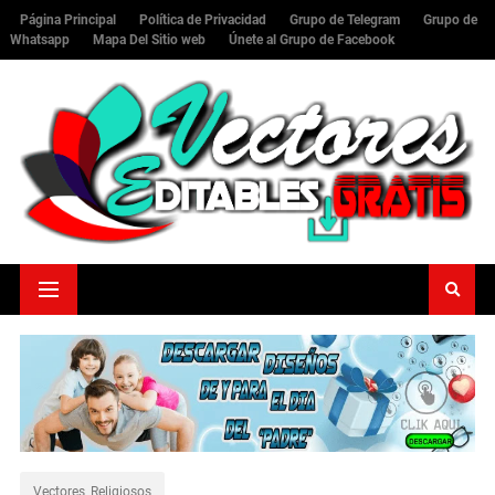
Página Principal
Política de Privacidad
Grupo de Telegram
Grupo de
Whatsapp
Mapa Del Sitio web
Únete al Grupo de Facebook
Vectores_Religiosos