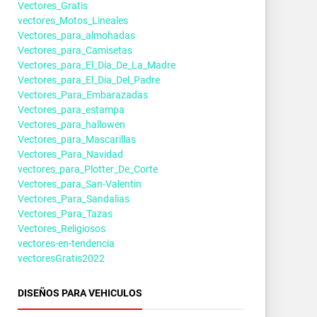
Vectores_Gratis
vectores_Motos_Lineales
Vectores_para_almohadas
Vectores_para_Camisetas
Vectores_para_El_Dia_De_La_Madre
Vectores_para_El_Dia_Del_Padre
Vectores_Para_Embarazadas
Vectores_para_estampa
Vectores_para_hallowen
Vectores_para_Mascarillas
Vectores_Para_Navidad
vectores_para_Plotter_De_Corte
Vectores_para_San-Valentin
Vectores_Para_Sandalias
Vectores_Para_Tazas
Vectores_Religiosos
vectores-en-tendencia
vectoresGratis2022
DISEÑOS PARA VEHICULOS