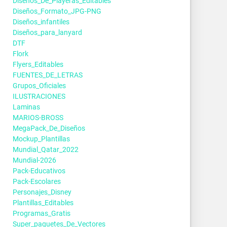
Diseños_De_Playeras_Editables
Diseños_Formato_JPG-PNG
Diseños_infantiles
Diseños_para_lanyard
DTF
Flork
Flyers_Editables
FUENTES_DE_LETRAS
Grupos_Oficiales
ILUSTRACIONES
Laminas
MARIOS-BROSS
MegaPack_De_Diseños
Mockup_Plantillas
Mundial_Qatar_2022
Mundial-2026
Pack-Educativos
Pack-Escolares
Personajes_Disney
Plantillas_Editables
Programas_Gratis
Super_paquetes_De_Vectores