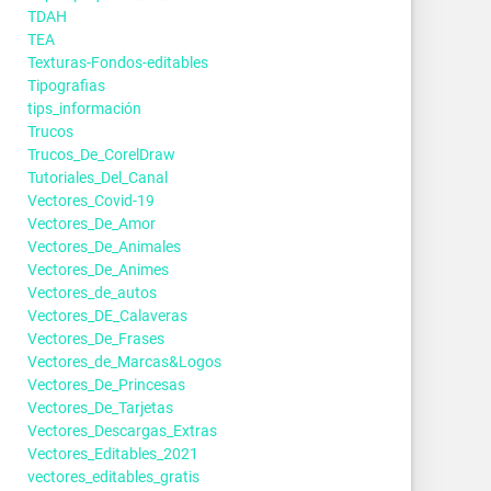
TDAH
TEA
Texturas-Fondos-editables
Tipografias
tips_información
Trucos
Trucos_De_CorelDraw
Tutoriales_Del_Canal
Vectores_Covid-19
Vectores_De_Amor
Vectores_De_Animales
Vectores_De_Animes
Vectores_de_autos
Vectores_DE_Calaveras
Vectores_De_Frases
Vectores_de_Marcas&Logos
Vectores_De_Princesas
Vectores_De_Tarjetas
Vectores_Descargas_Extras
Vectores_Editables_2021
vectores_editables_gratis