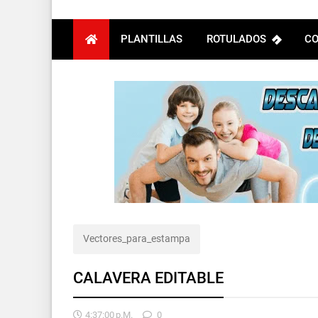
PLANTILLAS
ROTULADOS
CO
Vectores_para_estampa
CALAVERA EDITABLE
4:37:00 P.m.
0