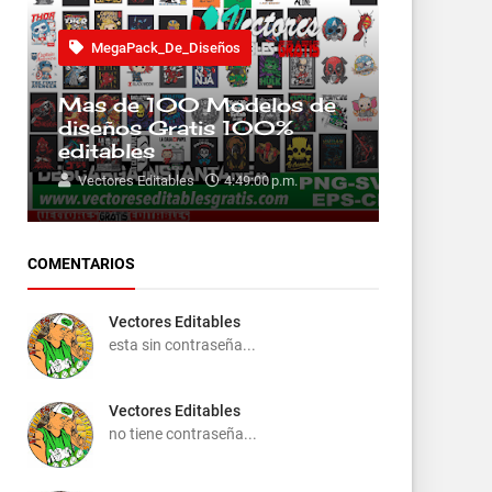
MegaPack_De_Diseños
Mas de 100 Modelos de
diseños Gratis 100%
editables
Vectores Editables
4:49:00 p.m.
COMENTARIOS
Vectores Editables
esta sin contraseña...
Vectores Editables
no tiene contraseña...