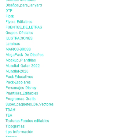
Diseños_para_lanyard
DTF
Flork
Flyers_Editables
FUENTES_DE_LETRAS
Grupos_Oficiales
ILUSTRACIONES
Laminas
MARIOS-BROSS
MegaPack_De_Diseños
Mockup_Plantillas
Mundial_Qatar_2022
Mundial-2026
Pack-Educativos
Pack-Escolares
Personajes_Disney
Plantillas_Editables
Programas_Gratis
Super_paquetes_De_Vectores
TDAH
TEA
Texturas-Fondos-editables
Tipografias
tips_información