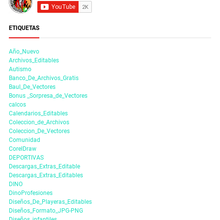
ETIQUETAS
Año_Nuevo
Archivos_Editables
Autismo
Banco_De_Archivos_Gratis
Baul_De_Vectores
Bonus _Sorpresa_de_Vectores
calcos
Calendarios_Editables
Coleccion_de_Archivos
Coleccion_De_Vectores
Comunidad
CorelDraw
DEPORTIVAS
Descargas_Extras_Editable
Descargas_Extras_Editables
DINO
DinoProfesiones
Diseños_De_Playeras_Editables
Diseños_Formato_JPG-PNG
Diseños_infantiles