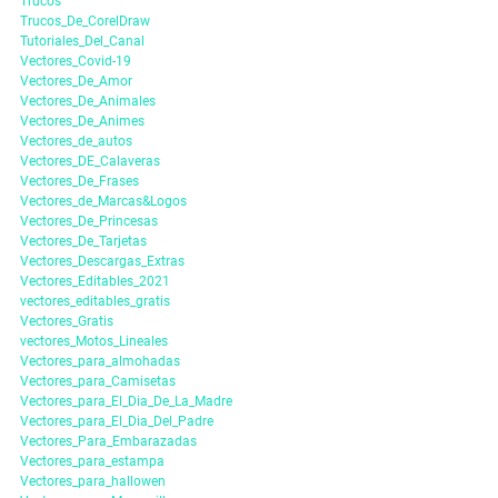
Trucos
Trucos_De_CorelDraw
Tutoriales_Del_Canal
Vectores_Covid-19
Vectores_De_Amor
Vectores_De_Animales
Vectores_De_Animes
Vectores_de_autos
Vectores_DE_Calaveras
Vectores_De_Frases
Vectores_de_Marcas&Logos
Vectores_De_Princesas
Vectores_De_Tarjetas
Vectores_Descargas_Extras
Vectores_Editables_2021
vectores_editables_gratis
Vectores_Gratis
vectores_Motos_Lineales
Vectores_para_almohadas
Vectores_para_Camisetas
Vectores_para_El_Dia_De_La_Madre
Vectores_para_El_Dia_Del_Padre
Vectores_Para_Embarazadas
Vectores_para_estampa
Vectores_para_hallowen