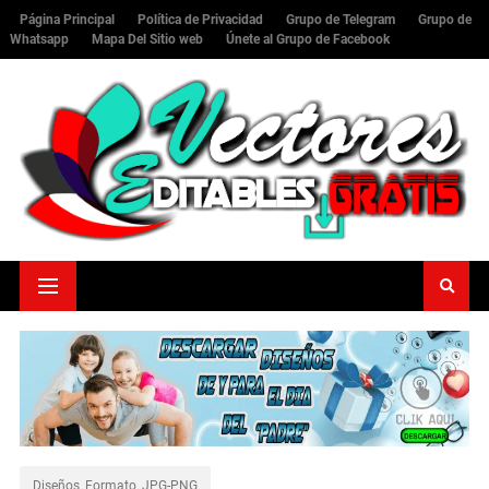
Página Principal
Política de Privacidad
Grupo de Telegram
Grupo de
Whatsapp
Mapa Del Sitio web
Únete al Grupo de Facebook
Diseños_Formato_JPG-PNG