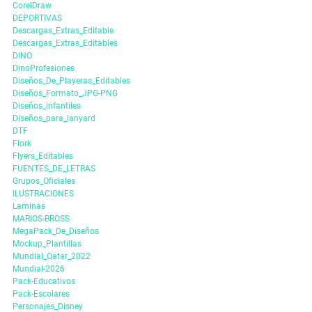
CorelDraw
DEPORTIVAS
Descargas_Extras_Editable
Descargas_Extras_Editables
DINO
DinoProfesiones
Diseños_De_Playeras_Editables
Diseños_Formato_JPG-PNG
Diseños_infantiles
Diseños_para_lanyard
DTF
Flork
Flyers_Editables
FUENTES_DE_LETRAS
Grupos_Oficiales
ILUSTRACIONES
Laminas
MARIOS-BROSS
MegaPack_De_Diseños
Mockup_Plantillas
Mundial_Qatar_2022
Mundial-2026
Pack-Educativos
Pack-Escolares
Personajes_Disney