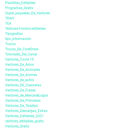
Plantillas_Editables
Programas_Gratis
Super_paquetes_De_Vectores
TDAH
TEA
Texturas-Fondos-editables
Tipografias
tips_información
Trucos
Trucos_De_CorelDraw
Tutoriales_Del_Canal
Vectores_Covid-19
Vectores_De_Amor
Vectores_De_Animales
Vectores_De_Animes
Vectores_de_autos
Vectores_DE_Calaveras
Vectores_De_Frases
Vectores_de_Marcas&Logos
Vectores_De_Princesas
Vectores_De_Tarjetas
Vectores_Descargas_Extras
Vectores_Editables_2021
vectores_editables_gratis
Vectores_Gratis