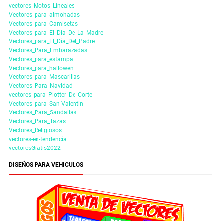
vectores_Motos_Lineales
Vectores_para_almohadas
Vectores_para_Camisetas
Vectores_para_El_Dia_De_La_Madre
Vectores_para_El_Dia_Del_Padre
Vectores_Para_Embarazadas
Vectores_para_estampa
Vectores_para_hallowen
Vectores_para_Mascarillas
Vectores_Para_Navidad
vectores_para_Plotter_De_Corte
Vectores_para_San-Valentin
Vectores_Para_Sandalias
Vectores_Para_Tazas
Vectores_Religiosos
vectores-en-tendencia
vectoresGratis2022
DISEÑOS PARA VEHICULOS