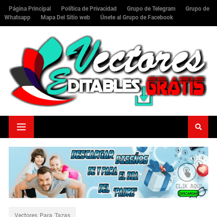
Página Principal
Política de Privacidad
Grupo de Telegram
Grupo de
Whatsapp
Mapa Del Sitio web
Únete al Grupo de Facebook
Vectores_Para_Tazas