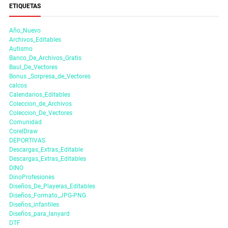
ETIQUETAS
Año_Nuevo
Archivos_Editables
Autismo
Banco_De_Archivos_Gratis
Baul_De_Vectores
Bonus _Sorpresa_de_Vectores
calcos
Calendarios_Editables
Coleccion_de_Archivos
Coleccion_De_Vectores
Comunidad
CorelDraw
DEPORTIVAS
Descargas_Extras_Editable
Descargas_Extras_Editables
DINO
DinoProfesiones
Diseños_De_Playeras_Editables
Diseños_Formato_JPG-PNG
Diseños_infantiles
Diseños_para_lanyard
DTF