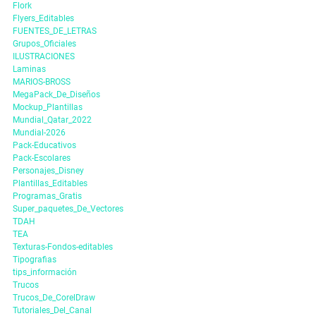
Flork
Flyers_Editables
FUENTES_DE_LETRAS
Grupos_Oficiales
ILUSTRACIONES
Laminas
MARIOS-BROSS
MegaPack_De_Diseños
Mockup_Plantillas
Mundial_Qatar_2022
Mundial-2026
Pack-Educativos
Pack-Escolares
Personajes_Disney
Plantillas_Editables
Programas_Gratis
Super_paquetes_De_Vectores
TDAH
TEA
Texturas-Fondos-editables
Tipografias
tips_información
Trucos
Trucos_De_CorelDraw
Tutoriales_Del_Canal