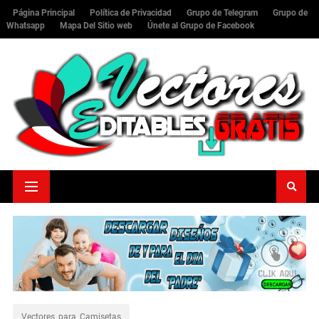
Página Principal
Política de Privacidad
Grupo de Telegram
Grupo de
Whatsapp
Mapa Del Sitio web
Únete al Grupo de Facebook
Vectores_para_Camisetas