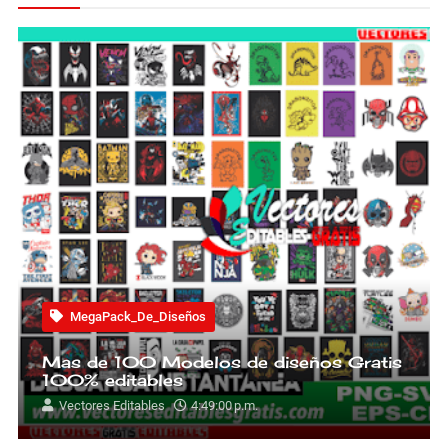
MegaPack_De_Diseños
Mas de 100 Modelos de diseños Gratis
100% editables
Vectores Editables
4:49:00 p.m.