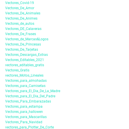
Vectores_Covid-19
Vectores_De_Amor
Vectores_De_Animales
Vectores_De_Animes
Vectores_de_autos
Vectores_DE_Calaveras
Vectores_De_Frases
Vectores_de_Marcas&Logos
Vectores_De_Princesas
Vectores_De_Tarjetas
Vectores_Descargas_Extras
Vectores_Editables_2021
vectores_editables_gratis
Vectores_Gratis
vectores_Motos_Lineales
Vectores_para_almohadas
Vectores_para_Camisetas
Vectores_para_El_Dia_De_La_Madre
Vectores_para_El_Dia_Del_Padre
Vectores_Para_Embarazadas
Vectores_para_estampa
Vectores_para_hallowen
Vectores_para_Mascarillas
Vectores_Para_Navidad
vectores_para_Plotter_De_Corte