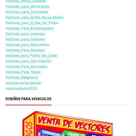
vectores_Motos_Lineales
Vectores_para_almohadas
Vectores_para_Camisetas
Vectores_para_El_Dia_De_La_Madre
Vectores_para_El_Dia_Del_Padre
Vectores_Para_Embarazadas
Vectores_para_estampa
Vectores_para_hallowen
Vectores_para_Mascarillas
Vectores_Para_Navidad
vectores_para_Plotter_De_Corte
Vectores_para_San-Valentin
Vectores_Para_Sandalias
Vectores_Para_Tazas
Vectores_Religiosos
vectores-en-tendencia
vectoresGratis2022
DISEÑOS PARA VEHICULOS