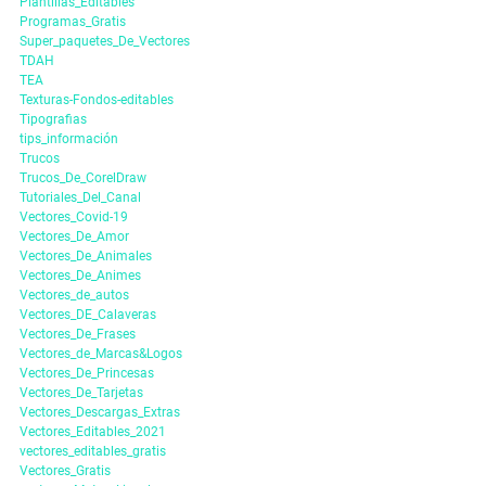
Plantillas_Editables
Programas_Gratis
Super_paquetes_De_Vectores
TDAH
TEA
Texturas-Fondos-editables
Tipografias
tips_información
Trucos
Trucos_De_CorelDraw
Tutoriales_Del_Canal
Vectores_Covid-19
Vectores_De_Amor
Vectores_De_Animales
Vectores_De_Animes
Vectores_de_autos
Vectores_DE_Calaveras
Vectores_De_Frases
Vectores_de_Marcas&Logos
Vectores_De_Princesas
Vectores_De_Tarjetas
Vectores_Descargas_Extras
Vectores_Editables_2021
vectores_editables_gratis
Vectores_Gratis