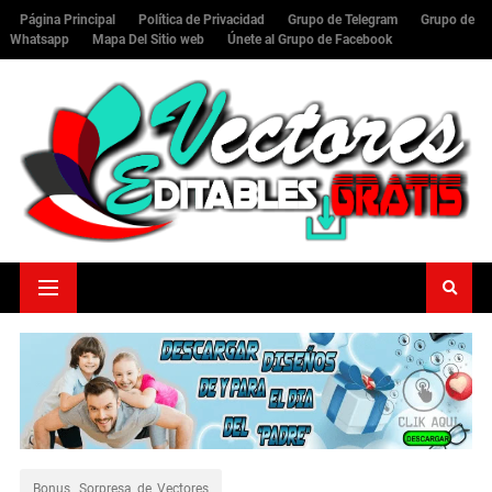
Página Principal
Política de Privacidad
Grupo de Telegram
Grupo de
Whatsapp
Mapa Del Sitio web
Únete al Grupo de Facebook
Bonus _Sorpresa_de_Vectores