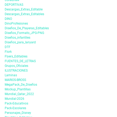
DEPORTIVAS
Descargas_Extras_Editable
Descargas_Extras_Editables
DINO
DinoProfesiones
Diseños_De_Playeras_Editables
Diseños_Formato_JPG-PNG
Diseños_infantiles
Diseños_para_lanyard
DTF
Flork
Flyers_Editables
FUENTES_DE_LETRAS
Grupos_Oficiales
ILUSTRACIONES
Laminas
MARIOS-BROSS
MegaPack_De_Diseños
Mockup_Plantillas
Mundial_Qatar_2022
Mundial-2026
Pack-Educativos
Pack-Escolares
Personajes_Disney