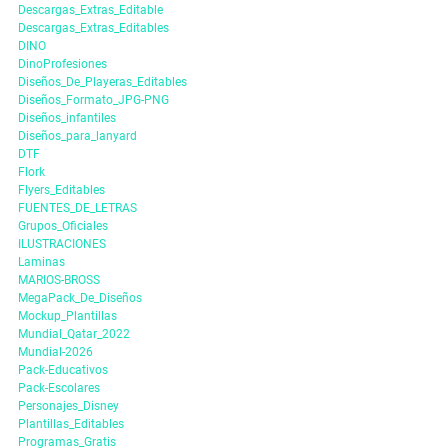
Descargas_Extras_Editable
Descargas_Extras_Editables
DINO
DinoProfesiones
Diseños_De_Playeras_Editables
Diseños_Formato_JPG-PNG
Diseños_infantiles
Diseños_para_lanyard
DTF
Flork
Flyers_Editables
FUENTES_DE_LETRAS
Grupos_Oficiales
ILUSTRACIONES
Laminas
MARIOS-BROSS
MegaPack_De_Diseños
Mockup_Plantillas
Mundial_Qatar_2022
Mundial-2026
Pack-Educativos
Pack-Escolares
Personajes_Disney
Plantillas_Editables
Programas_Gratis