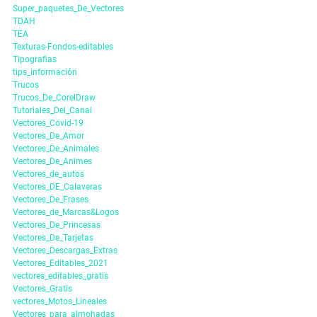
Super_paquetes_De_Vectores
TDAH
TEA
Texturas-Fondos-editables
Tipografias
tips_información
Trucos
Trucos_De_CorelDraw
Tutoriales_Del_Canal
Vectores_Covid-19
Vectores_De_Amor
Vectores_De_Animales
Vectores_De_Animes
Vectores_de_autos
Vectores_DE_Calaveras
Vectores_De_Frases
Vectores_de_Marcas&Logos
Vectores_De_Princesas
Vectores_De_Tarjetas
Vectores_Descargas_Extras
Vectores_Editables_2021
vectores_editables_gratis
Vectores_Gratis
vectores_Motos_Lineales
Vectores_para_almohadas