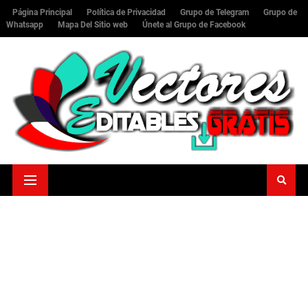
Página Principal
Política de Privacidad
Grupo de Telegram
Grupo de
Whatsapp
Mapa Del Sitio web
Únete al Grupo de Facebook