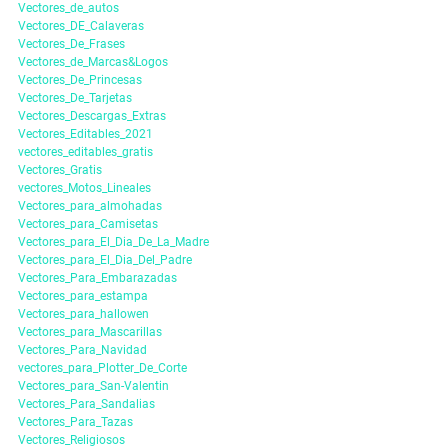
Vectores_de_autos
Vectores_DE_Calaveras
Vectores_De_Frases
Vectores_de_Marcas&Logos
Vectores_De_Princesas
Vectores_De_Tarjetas
Vectores_Descargas_Extras
Vectores_Editables_2021
vectores_editables_gratis
Vectores_Gratis
vectores_Motos_Lineales
Vectores_para_almohadas
Vectores_para_Camisetas
Vectores_para_El_Dia_De_La_Madre
Vectores_para_El_Dia_Del_Padre
Vectores_Para_Embarazadas
Vectores_para_estampa
Vectores_para_hallowen
Vectores_para_Mascarillas
Vectores_Para_Navidad
vectores_para_Plotter_De_Corte
Vectores_para_San-Valentin
Vectores_Para_Sandalias
Vectores_Para_Tazas
Vectores_Religiosos