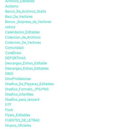
Archivos_Editables
Autismo
Banco_De_Archivos_Gratis
Baul_De_Vectores
Bonus _Sorpresa_de_Vectores
calcos
Calendarios_Editables
Coleccion_de_Archivos
Coleccion_De_Vectores
Comunidad
CorelDraw
DEPORTIVAS
Descargas_Extras_Editable
Descargas_Extras_Editables
DINO
DinoProfesiones
Diseños_De_Playeras_Editables
Diseños_Formato_JPG-PNG
Diseños_infantiles
Diseños_para_lanyard
DTF
Flork
Flyers_Editables
FUENTES_DE_LETRAS
Grupos_Oficiales