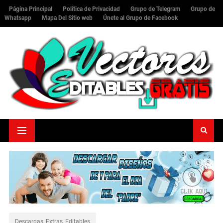
Página Principal
Política de Privacidad
Grupo de Telegram
Grupo de
Whatsapp
Mapa Del Sitio web
Únete al Grupo de Facebook
Descargas_Extras_Editables