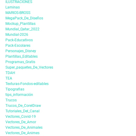
ILUSTRACIONES
Laminas
MARIOS-BROSS
MegaPack_De_Diseños
Mockup_Plantillas
Mundial_Qatar_2022
Mundial-2026
Pack-Educativos
Pack-Escolares
Personajes_Disney
Plantillas_Editables
Programas_Gratis
Super_paquetes_De_Vectores
TDAH
TEA
Texturas-Fondos-editables
Tipografias
tips_información
Trucos
Trucos_De_CorelDraw
Tutoriales_Del_Canal
Vectores_Covid-19
Vectores_De_Amor
Vectores_De_Animales
Vectores_De_Animes