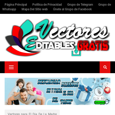
Página Principal
Política de Privacidad
Grupo de Telegram
Grupo de
Whatsapp
Mapa Del Sitio web
Únete al Grupo de Facebook
Vectores_para_El_Dia_De_La_Madre