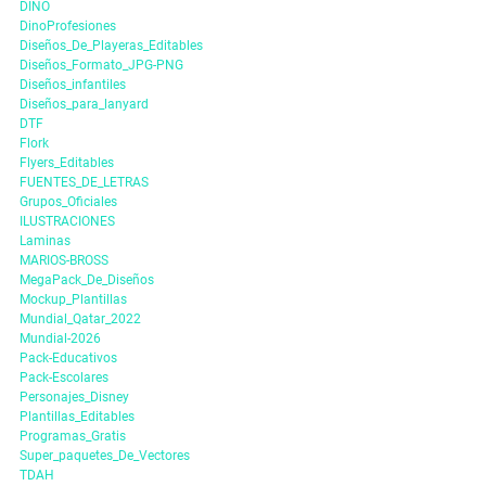
DINO
DinoProfesiones
Diseños_De_Playeras_Editables
Diseños_Formato_JPG-PNG
Diseños_infantiles
Diseños_para_lanyard
DTF
Flork
Flyers_Editables
FUENTES_DE_LETRAS
Grupos_Oficiales
ILUSTRACIONES
Laminas
MARIOS-BROSS
MegaPack_De_Diseños
Mockup_Plantillas
Mundial_Qatar_2022
Mundial-2026
Pack-Educativos
Pack-Escolares
Personajes_Disney
Plantillas_Editables
Programas_Gratis
Super_paquetes_De_Vectores
TDAH