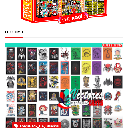
LO ULTIMO
MegaPack_De_Diseños