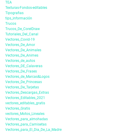
TEA
Texturas-Fondos-editables
Tipografias
tips_información
Trucos
Trucos_De_CorelDraw
Tutoriales_Del_Canal
Vectores_Covid-19
Vectores_De_Amor
Vectores_De_Animales
Vectores_De_Animes
Vectores_de_autos
Vectores_DE_Calaveras
Vectores_De_Frases
Vectores_de_Marcas&Logos
Vectores_De_Princesas
Vectores_De_Tarjetas
Vectores_Descargas_Extras
Vectores_Editables_2021
vectores_editables_gratis
Vectores_Gratis
vectores_Motos_Lineales
Vectores_para_almohadas
Vectores_para_Camisetas
Vectores_para_El_Dia_De_La_Madre