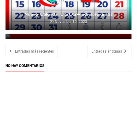
Nuevo Calendario 2024 editable gratis
November 10, 2023
calendarios 2022 para imprimir bonitos por mes
November 14, 2021
Entradas más recientes
Entradas antiguas
NO HAY COMENTARIOS