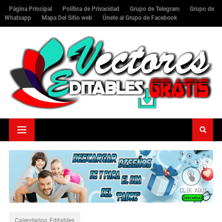
Página Principal
Política de Privacidad
Grupo de Telegram
Grupo de
Whatsapp
Mapa Del Sitio web
Únete al Grupo de Facebook
Calendarios_Editables