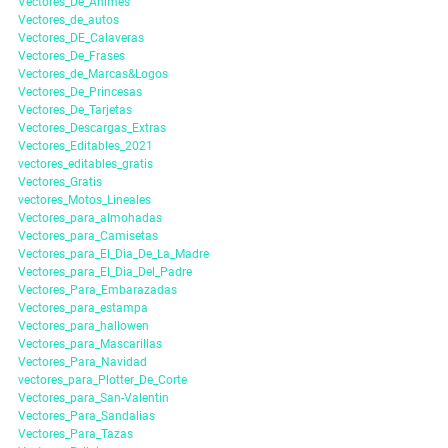
Vectores_De_Animes
Vectores_de_autos
Vectores_DE_Calaveras
Vectores_De_Frases
Vectores_de_Marcas&Logos
Vectores_De_Princesas
Vectores_De_Tarjetas
Vectores_Descargas_Extras
Vectores_Editables_2021
vectores_editables_gratis
Vectores_Gratis
vectores_Motos_Lineales
Vectores_para_almohadas
Vectores_para_Camisetas
Vectores_para_El_Dia_De_La_Madre
Vectores_para_El_Dia_Del_Padre
Vectores_Para_Embarazadas
Vectores_para_estampa
Vectores_para_hallowen
Vectores_para_Mascarillas
Vectores_Para_Navidad
vectores_para_Plotter_De_Corte
Vectores_para_San-Valentin
Vectores_Para_Sandalias
Vectores_Para_Tazas