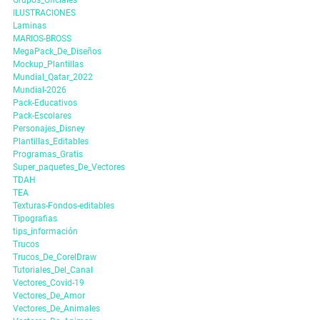
ILUSTRACIONES
Laminas
MARIOS-BROSS
MegaPack_De_Diseños
Mockup_Plantillas
Mundial_Qatar_2022
Mundial-2026
Pack-Educativos
Pack-Escolares
Personajes_Disney
Plantillas_Editables
Programas_Gratis
Super_paquetes_De_Vectores
TDAH
TEA
Texturas-Fondos-editables
Tipografias
tips_información
Trucos
Trucos_De_CorelDraw
Tutoriales_Del_Canal
Vectores_Covid-19
Vectores_De_Amor
Vectores_De_Animales