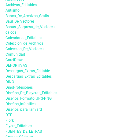
Archivos_Editables
Autismo
Banco_De_Archivos_Gratis
Baul_De_Vectores
Bonus _Sorpresa_de_Vectores
calcos
Calendarios_Editables
Coleccion_de_Archivos
Coleccion_De_Vectores
Comunidad
CorelDraw
DEPORTIVAS
Descargas_Extras_Editable
Descargas_Extras_Editables
DINO
DinoProfesiones
Diseños_De_Playeras_Editables
Diseños_Formato_JPG-PNG
Diseños_infantiles
Diseños_para_lanyard
DTF
Flork
Flyers_Editables
FUENTES_DE_LETRAS
Grupos_Oficiales