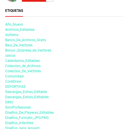
ETIQUETAS
Año_Nuevo
Archivos_Editables
Autismo
Banco_De_Archivos_Gratis
Baul_De_Vectores
Bonus _Sorpresa_de_Vectores
calcos
Calendarios_Editables
Coleccion_de_Archivos
Coleccion_De_Vectores
Comunidad
CorelDraw
DEPORTIVAS
Descargas_Extras_Editable
Descargas_Extras_Editables
DINO
DinoProfesiones
Diseños_De_Playeras_Editables
Diseños_Formato_JPG-PNG
Diseños_infantiles
Diseños_para_lanyard