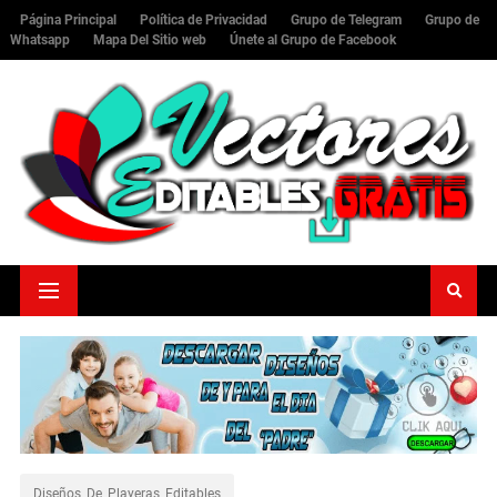
Página Principal
Política de Privacidad
Grupo de Telegram
Grupo de
Whatsapp
Mapa Del Sitio web
Únete al Grupo de Facebook
Diseños_De_Playeras_Editables