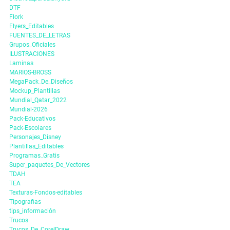
DTF
Flork
Flyers_Editables
FUENTES_DE_LETRAS
Grupos_Oficiales
ILUSTRACIONES
Laminas
MARIOS-BROSS
MegaPack_De_Diseños
Mockup_Plantillas
Mundial_Qatar_2022
Mundial-2026
Pack-Educativos
Pack-Escolares
Personajes_Disney
Plantillas_Editables
Programas_Gratis
Super_paquetes_De_Vectores
TDAH
TEA
Texturas-Fondos-editables
Tipografias
tips_información
Trucos
Trucos_De_CorelDraw