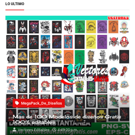
LO ULTIMO
MegaPack_De_Diseños
Mas de 100 Modelos de diseños Gratis
100% editables
Vectores Editables
4:49:00 p.m.