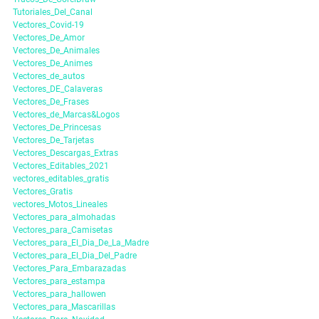
Tutoriales_Del_Canal
Vectores_Covid-19
Vectores_De_Amor
Vectores_De_Animales
Vectores_De_Animes
Vectores_de_autos
Vectores_DE_Calaveras
Vectores_De_Frases
Vectores_de_Marcas&Logos
Vectores_De_Princesas
Vectores_De_Tarjetas
Vectores_Descargas_Extras
Vectores_Editables_2021
vectores_editables_gratis
Vectores_Gratis
vectores_Motos_Lineales
Vectores_para_almohadas
Vectores_para_Camisetas
Vectores_para_El_Dia_De_La_Madre
Vectores_para_El_Dia_Del_Padre
Vectores_Para_Embarazadas
Vectores_para_estampa
Vectores_para_hallowen
Vectores_para_Mascarillas