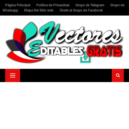
Página Principal
Política de Privacidad
Grupo de Telegram
Grupo de
Whatsapp
Mapa Del Sitio web
Únete al Grupo de Facebook