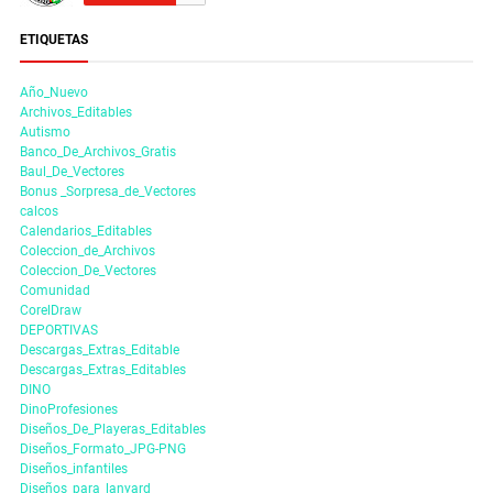
ETIQUETAS
Año_Nuevo
Archivos_Editables
Autismo
Banco_De_Archivos_Gratis
Baul_De_Vectores
Bonus _Sorpresa_de_Vectores
calcos
Calendarios_Editables
Coleccion_de_Archivos
Coleccion_De_Vectores
Comunidad
CorelDraw
DEPORTIVAS
Descargas_Extras_Editable
Descargas_Extras_Editables
DINO
DinoProfesiones
Diseños_De_Playeras_Editables
Diseños_Formato_JPG-PNG
Diseños_infantiles
Diseños_para_lanyard