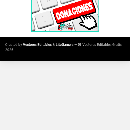
Created by
Vectores Editables
&
LitoGamers
—
Vectores Editables Gratis
2026