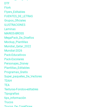
DTF
Flork
Flyers_Editables
FUENTES_DE_LETRAS
Grupos_Oficiales
ILUSTRACIONES
Laminas
MARIOS-BROSS
MegaPack_De_Diseños
Mockup_Plantillas
Mundial_Qatar_2022
Mundial-2026
Pack-Educativos
Pack-Escolares
Personajes_Disney
Plantillas_Editables
Programas_Gratis
Super_paquetes_De_Vectores
TDAH
TEA
Texturas-Fondos-editables
Tipografias
tips_información
Trucos
Trucos_De_CorelDraw