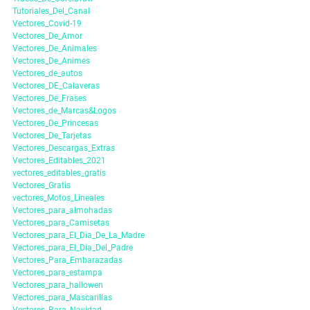
Tutoriales_Del_Canal
Vectores_Covid-19
Vectores_De_Amor
Vectores_De_Animales
Vectores_De_Animes
Vectores_de_autos
Vectores_DE_Calaveras
Vectores_De_Frases
Vectores_de_Marcas&Logos
Vectores_De_Princesas
Vectores_De_Tarjetas
Vectores_Descargas_Extras
Vectores_Editables_2021
vectores_editables_gratis
Vectores_Gratis
vectores_Motos_Lineales
Vectores_para_almohadas
Vectores_para_Camisetas
Vectores_para_El_Dia_De_La_Madre
Vectores_para_El_Dia_Del_Padre
Vectores_Para_Embarazadas
Vectores_para_estampa
Vectores_para_hallowen
Vectores_para_Mascarillas
Vectores_Para_Navidad