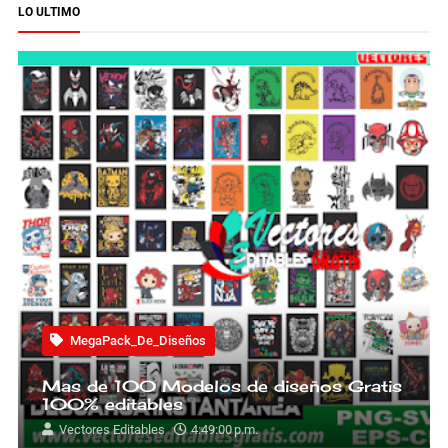
LO ULTIMO
MegaPack_De_Diseños
Mas de 100 Modelos de diseños Gratis
100% editables
Vectores Editables
4:49:00 p.m.