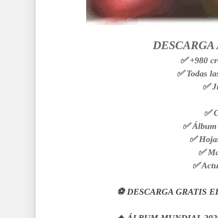
DESCARGA 
✅ +980 cr
✅ Todas las
✅ Ju
✅ C
✅ Álbum 
✅ Hojas
✅ Ma
✅ Actu
⚽ DESCARGA GRATIS E
🔥 ÁLBUM MUNDIAL 202