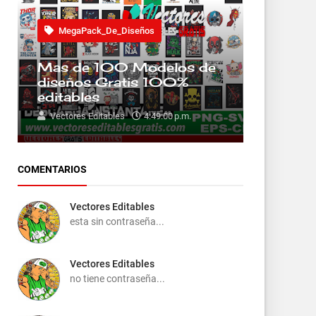
MegaPack_De_Diseños
Mas de 100 Modelos de
diseños Gratis 100%
editables
Vectores Editables
4:49:00 p.m.
COMENTARIOS
Vectores Editables
esta sin contraseña...
Vectores Editables
no tiene contraseña...