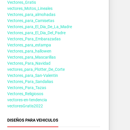
Vectores_Gratis
vectores_Motos_Lineales
Vectores_para_almohadas
Vectores_para_Camisetas
Vectores_para_El_Dia_De_La_Madre
Vectores_para_El_Dia_Del_Padre
Vectores_Para_Embarazadas
Vectores_para_estampa
Vectores_para_hallowen
Vectores_para_Mascarillas
Vectores_Para_Navidad
vectores_para_Plotter_De_Corte
Vectores_para_San-Valentin
Vectores_Para_Sandalias
Vectores_Para_Tazas
Vectores_Religiosos
vectores-en-tendencia
vectoresGratis2022
DISEÑOS PARA VEHICULOS