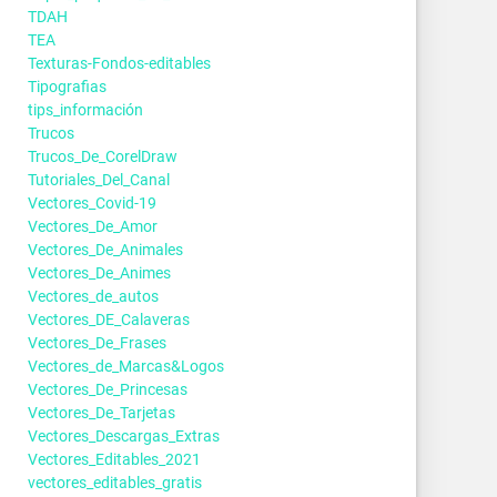
TDAH
TEA
Texturas-Fondos-editables
Tipografias
tips_información
Trucos
Trucos_De_CorelDraw
Tutoriales_Del_Canal
Vectores_Covid-19
Vectores_De_Amor
Vectores_De_Animales
Vectores_De_Animes
Vectores_de_autos
Vectores_DE_Calaveras
Vectores_De_Frases
Vectores_de_Marcas&Logos
Vectores_De_Princesas
Vectores_De_Tarjetas
Vectores_Descargas_Extras
Vectores_Editables_2021
vectores_editables_gratis