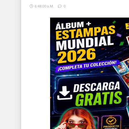
6:48:00 A.m.
0