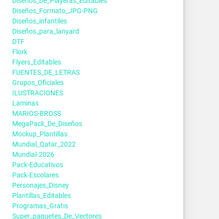
Diseños_De_Playeras_Editables
Diseños_Formato_JPG-PNG
Diseños_infantiles
Diseños_para_lanyard
DTF
Flork
Flyers_Editables
FUENTES_DE_LETRAS
Grupos_Oficiales
ILUSTRACIONES
Laminas
MARIOS-BROSS
MegaPack_De_Diseños
Mockup_Plantillas
Mundial_Qatar_2022
Mundial-2026
Pack-Educativos
Pack-Escolares
Personajes_Disney
Plantillas_Editables
Programas_Gratis
Super_paquetes_De_Vectores