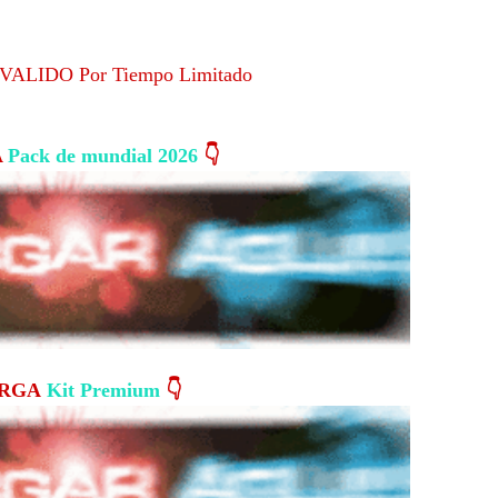
s VALIDO Por Tiempo Limitado
A
Pack de mundial 2026
👇
ARGA
Kit Premium
👇