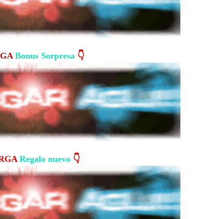
RGA
Bonus Sorpresa
👇
ARGA
Regalo nuevo
👇