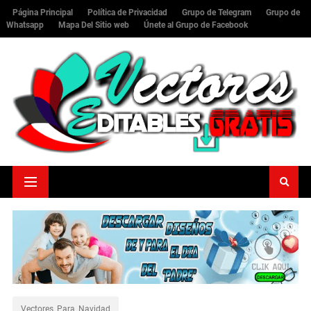
Página Principal
Política de Privacidad
Grupo de Telegram
Grupo de
Whatsapp
Mapa Del Sitio web
Únete al Grupo de Facebook
Vectores_Para_Navidad