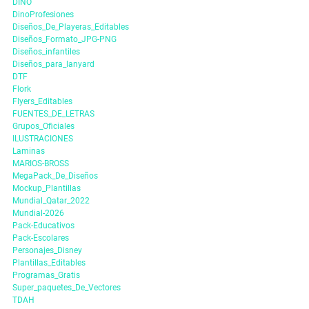
DINO
DinoProfesiones
Diseños_De_Playeras_Editables
Diseños_Formato_JPG-PNG
Diseños_infantiles
Diseños_para_lanyard
DTF
Flork
Flyers_Editables
FUENTES_DE_LETRAS
Grupos_Oficiales
ILUSTRACIONES
Laminas
MARIOS-BROSS
MegaPack_De_Diseños
Mockup_Plantillas
Mundial_Qatar_2022
Mundial-2026
Pack-Educativos
Pack-Escolares
Personajes_Disney
Plantillas_Editables
Programas_Gratis
Super_paquetes_De_Vectores
TDAH