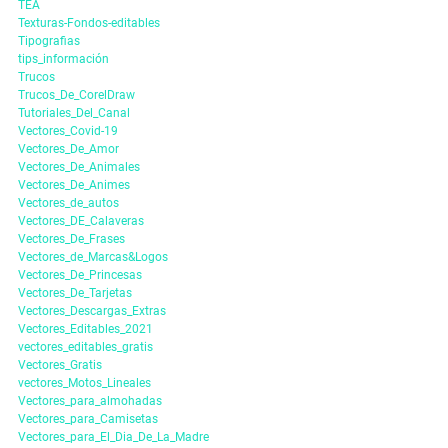
TEA
Texturas-Fondos-editables
Tipografias
tips_información
Trucos
Trucos_De_CorelDraw
Tutoriales_Del_Canal
Vectores_Covid-19
Vectores_De_Amor
Vectores_De_Animales
Vectores_De_Animes
Vectores_de_autos
Vectores_DE_Calaveras
Vectores_De_Frases
Vectores_de_Marcas&Logos
Vectores_De_Princesas
Vectores_De_Tarjetas
Vectores_Descargas_Extras
Vectores_Editables_2021
vectores_editables_gratis
Vectores_Gratis
vectores_Motos_Lineales
Vectores_para_almohadas
Vectores_para_Camisetas
Vectores_para_El_Dia_De_La_Madre