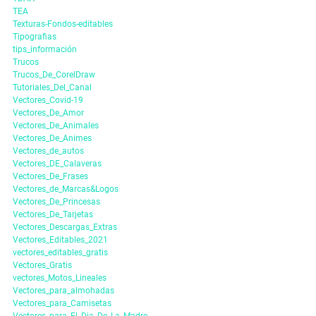
TEA
Texturas-Fondos-editables
Tipografias
tips_información
Trucos
Trucos_De_CorelDraw
Tutoriales_Del_Canal
Vectores_Covid-19
Vectores_De_Amor
Vectores_De_Animales
Vectores_De_Animes
Vectores_de_autos
Vectores_DE_Calaveras
Vectores_De_Frases
Vectores_de_Marcas&Logos
Vectores_De_Princesas
Vectores_De_Tarjetas
Vectores_Descargas_Extras
Vectores_Editables_2021
vectores_editables_gratis
Vectores_Gratis
vectores_Motos_Lineales
Vectores_para_almohadas
Vectores_para_Camisetas
Vectores_para_El_Dia_De_La_Madre