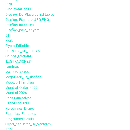
DINO
DinoProfesiones
Diseños_De_Playeras_Editables
Diseños_Formato_JPG-PNG
Diseños_infantiles
Diseños_para_lanyard
DTF
Flork
Flyers_Editables
FUENTES_DE_LETRAS
Grupos_Oficiales
ILUSTRACIONES
Laminas
MARIOS-BROSS
MegaPack_De_Diseños
Mockup_Plantillas
Mundial_Qatar_2022
Mundial-2026
Pack-Educativos
Pack-Escolares
Personajes_Disney
Plantillas_Editables
Programas_Gratis
Super_paquetes_De_Vectores
TDAH