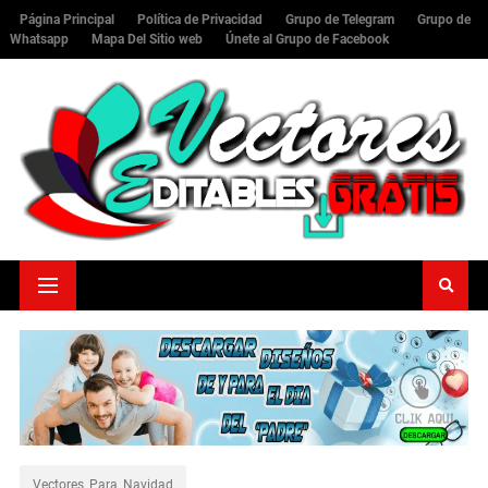
Página Principal
Política de Privacidad
Grupo de Telegram
Grupo de
Whatsapp
Mapa Del Sitio web
Únete al Grupo de Facebook
Vectores_Para_Navidad